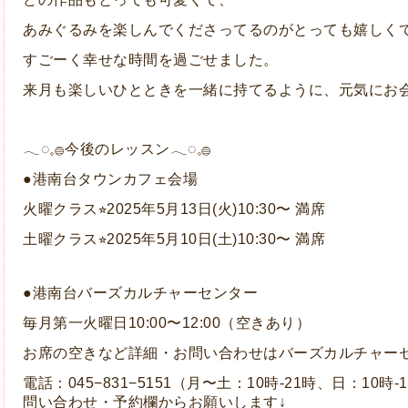
あみぐるみを楽しんでくださってるのがとっても嬉しく
すごーく幸せな時間を過ごせました。
来月も楽しいひとときを一緒に持てるように、元気にお
𓂃◌𓈒𓐍今後のレッスン𓂃◌𓈒𓐍
●港南台タウンカフェ会場
火曜クラス⭐︎2025年5月13日(火)10:30〜 満席
土曜クラス⭐︎2025年5月10日(土)10:30〜 満席
●港南台バーズカルチャーセンター
毎月第一火曜日10:00〜12:00（空きあり）
お席の空きなど
詳細・お問い合わせはバーズカルチャー
電話：
045−831−5151
（月〜土：10時-21時、日：10時
問い合わせ・予約欄からお願いします↓