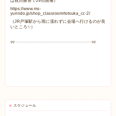
は祝日振替で29日開催）
https://www.ms-
yurindo.jp/shop_classroom/totsuka_cc-2/
（JR戸塚駅から雨に濡れずに会場へ行けるのが良
いところ✨）
୨୧┈┈┈┈┈┈┈┈┈┈┈┈┈┈┈┈┈┈୨୧
スケジュール