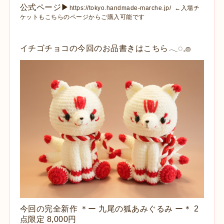
公式ページ▶︎
https://tokyo.handmade-marche.jp/
←入場チ
ケットもこちらのページからご購入可能です
イチゴチョコの今回のお品書きはこちら𓂃◌𓈒𓐍
今回の完全新作 ＊ー 九尾の狐あみぐるみ ー＊ 2
点限定 8,000円